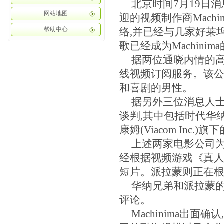
北京时间7月19日消
网站地图
迎的视频制作商Mach
帮助中心
络,并已经与几家好莱
歌已经成为Machini
据两位通晓内情的高管透
线视频订阅服务。该公
和喜剧的男性。
据另外三位消息人士透
谈判,其中包括时代华纳(T
康姆(Viacom Inc.)旗
上述两家电影公司为M
经根据视频游戏《真人快打
短片。派拉蒙则正在
华纳兄弟和派拉蒙的发
评论。
Machinima出